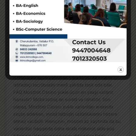
Təhlükəsizlik Bonuslar Mobil Tətbiq Tez Rahat Yüksək
Xüsusi mobil bonuslar Veb Versiyası Orta İntuitiv
Yüksək Ümumi bonuslar Desktop Tətbiqi Yavaş
Kompleks Yüksək Daha az seçim Bir çox istifadəçi
mobil tətbiqin mükəmməl olduğunu vurğulayır. Bu,
yükləmə sürətinin və istifadəçi interfeysinin
rahatlığının bir göstəricisidir. Veb versiyasının yavaş
yüklənməsi isə bəzi oyunçular üçün narahatlıq
yaradır, çünki oyunların sürətli başlamaq istəyi var.
Desktop tətbiqindəki mürəkkəb interfeys bəzən yeni
istifadəçilər üçün çətinliklər yaradır, bu da onların
istifadəçi təcrübəsini mənfi şəkildə təsir edə bilər.
FAQ Mostbet Casino yukle üçün ən yaxşı variant
hansıdır? Mobil tətbiq ən sürətli və rahatdır. Son
olaraq, Mostbet Casino yukle variantları arasında
seçim edərkən, mobil tətbiqin üstünlüklərini nəzərə
almaq vacibdir. Həmçinin, mosbet az saytında da bu
variantlar haqqında daha ətraflı məlumat əldə edə
bilərsiniz. Hər bir oyunçunun ehtiyacları fərqli