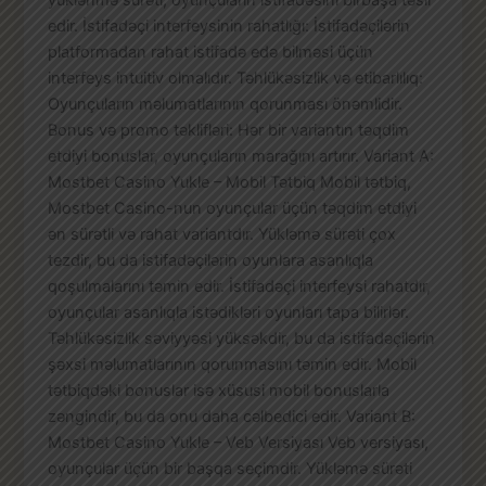
edir. İstifadəçi interfeysinin rahatlığı: İstifadəçilərin
platformadan rahat istifadə edə bilməsi üçün
interfeys intuitiv olmalıdır. Təhlükəsizlik və etibarlılıq:
Oyunçuların məlumatlarının qorunması önəmlidir.
Bonus və promo təklifləri: Hər bir variantın təqdim
etdiyi bonuslar, oyunçuların marağını artırır. Variant A:
Mostbet Casino Yukle – Mobil Tətbiq Mobil tətbiq,
Mostbet Casino-nun oyunçular üçün təqdim etdiyi
ən sürətli və rahat variantdır. Yükləmə sürəti çox
tezdir, bu da istifadəçilərin oyunlara asanlıqla
qoşulmalarını təmin edir. İstifadəçi interfeysi rahatdır,
oyunçular asanlıqla istədikləri oyunları tapa bilirlər.
Təhlükəsizlik səviyyəsi yüksəkdir, bu da istifadəçilərin
şəxsi məlumatlarının qorunmasını təmin edir. Mobil
tətbiqdəki bonuslar isə xüsusi mobil bonuslarla
zəngindir, bu da onu daha cəlbedici edir. Variant B:
Mostbet Casino Yukle – Veb Versiyası Veb versiyası,
oyunçular üçün bir başqa seçimdir. Yükləmə sürəti