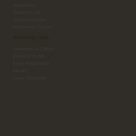
Academics
Student’s Life
Statutory Bodies
Information Corner
University Links
University of Calicut
Students Portal
Exam Registration
Results
Exam Timetable