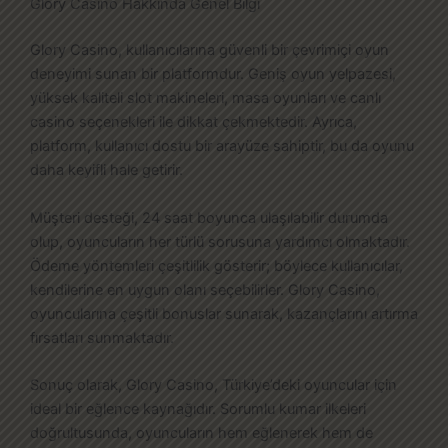
Glory Casino Hakkında Genel Bilgi
Glory Casino, kullanıcılarına güvenli bir çevrimiçi oyun
deneyimi sunan bir platformdur. Geniş oyun yelpazesi,
yüksek kaliteli slot makineleri, masa oyunları ve canlı
casino seçenekleri ile dikkat çekmektedir. Ayrıca,
platform, kullanıcı dostu bir arayüze sahiptir, bu da oyunu
daha keyifli hale getirir.
Müşteri desteği, 24 saat boyunca ulaşılabilir durumda
olup, oyuncuların her türlü sorusuna yardımcı olmaktadır.
Ödeme yöntemleri çeşitlilik gösterir; böylece kullanıcılar,
kendilerine en uygun olanı seçebilirler. Glory Casino,
oyuncularına çeşitli bonuslar sunarak, kazançlarını artırma
fırsatları sunmaktadır.
Sonuç olarak, Glory Casino, Türkiye’deki oyuncular için
ideal bir eğlence kaynağıdır. Sorumlu kumar ilkeleri
doğrultusunda, oyuncuların hem eğlenerek hem de