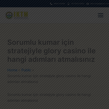
Skip
04933 242088
+91 70123 20503
iktmcollege@gmail.com
to
content
Sorumlu kumar için
stratejiyle glory casino ile
hangi adımları atmalısınız
Home
Public
Sorumlu kumar için stratejiyle glory casino ile hangi
adımları atmalısınız
Sorumlu kumar için stratejiyle glory casino ile hangi
adımları atmalısınız