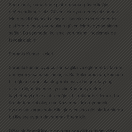
Son olarak, kumarhane platformunun güvenilirliğini
değerlendirmelisiniz. Güvenli bir oyun deneyimi sunmak
için gerekli önlemleri almıştır. Lisanslı ve denetlenen bir
platform olması, oyuncuların güven içinde oynamalarını
sağlar. Bu aşamada, kullanıcı yorumlarını incelemek de
faydalı olabilir.
Sorumlu Kumar İlkeleri
Sorumlu kumar, oyuncuların sağlıklı ve eğlenceli bir kumar
deneyimi yaşamasını amaçlar. Bu ilkeler arasında, kumarın
bir eğlence aracı olarak görülmesi ve bir gelir kaynağı
olarak düşünülmemesi yer alır. Kumar oynarken
kaybetmeyi göze alabileceğiniz bir miktar belirlemek, bu
ilkenin temelini oluşturur. Kazanmak için oynamak,
oyuncuları zarara sokabilir. glory casino gibi platformlarda
bu ilkelere uygun davranmak önemlidir.
Diğer bir önemli ilke, oyun sırasında dikkat dağınıklığını