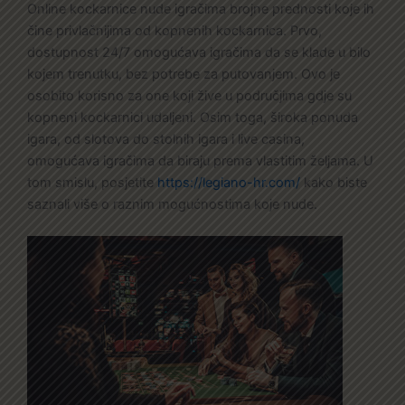
Online kockarnice nude igračima brojne prednosti koje ih
čine privlačnijima od kopnenih kockarnica. Prvo,
dostupnost 24/7 omogućava igračima da se klade u bilo
kojem trenutku, bez potrebe za putovanjem. Ovo je
osobito korisno za one koji žive u područjima gdje su
kopneni kockarnici udaljeni. Osim toga, široka ponuda
igara, od slotova do stolnih igara i live casina,
omogućava igračima da biraju prema vlastitim željama. U
tom smislu, posjetite
https://legiano-hr.com/
kako biste
saznali više o raznim mogućnostima koje nude.