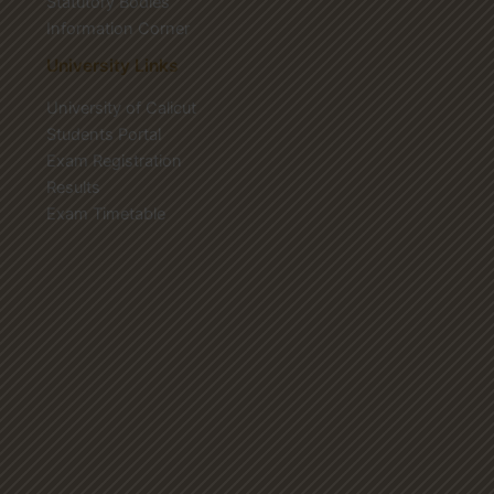
Statutory Bodies
Information Corner
University Links
University of Calicut
Students Portal
Exam Registration
Results
Exam Timetable