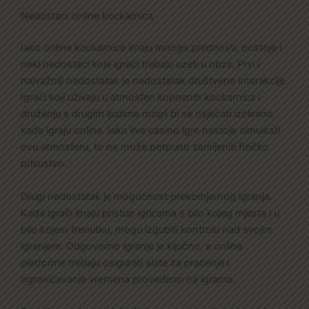
Nedostaci online kockarnica
Iako online kockarnice imaju mnoge prednosti, postoje i
neki nedostaci koje igrači trebaju uzeti u obzir. Prvi i
najvažniji nedostatak je nedostatak društvene interakcije.
Igrači koji uživaju u atmosferi kopnenih kockarnica i
druženju s drugim ljudima mogli bi se osjećati izolirano
kada igraju online. Iako live casino igre nastoje simulirati
ovu atmosferu, to ne može potpuno zamijeniti fizičko
prisustvo.
Drugi nedostatak je mogućnost prekomjernog igranja.
Kada igrači imaju pristup igricama s bilo kojeg mjesta i u
bilo kojem trenutku, mogu izgubiti kontrolu nad svojim
igranjem. Odgovorno igranje je ključno, a online
platforme trebaju osigurati alate za praćenje i
ograničavanje vremena provedeno na igrama.