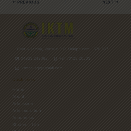
PREVIOUS
NEXT
Cherukulamba, Vattalur P.O, Malappuram - 676 507
04933 242088
+91 70123 20503
iktmcollege@gmail.com
Quick Links
Home
About
Admission
Administration
Academics
Student’s Life