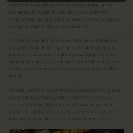
udobnost, fleksibilnost i široku ponudu igara, online
kockarnice bi mogle biti bolji izbor. One nude više
mogućnosti, kao i privlačne bonuse i promocije koje se
ne nalaze uvijek u fizičkim kockarnicima.
S druge strane, ako netko cijeni društvenu interakciju i
uzbuđenje koje dolazi s igranjem u fizičkom prostoru,
kopneni kockarnici bi mogli biti primamljiviji. Atmosfera i
iskustvo igranja s drugim ljudima mogu biti neprocjenjivi i
donijeti posebnu vrstu zabave koja nedostaje u online
igranju.
Na kraju, važno je napomenuti da su odgovorno igranje i
postavljanje ograničenja ključni bez obzira na to koju
opciju odaberete. Obje vrste kockarnica imaju svoje
prednosti i nedostatke, a najbolje je pronaći ravnotežu
koja odgovara vašim potrebama i preferencijama.