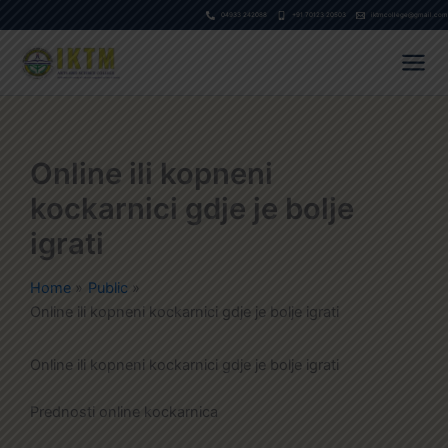
Skip
04933 242088
+91 70123 20503
iktmcollege@gmail.com
to
content
Online ili kopneni
kockarnici gdje je bolje
igrati
Home
Public
Online ili kopneni kockarnici gdje je bolje igrati
Online ili kopneni kockarnici gdje je bolje igrati
Prednosti online kockarnica