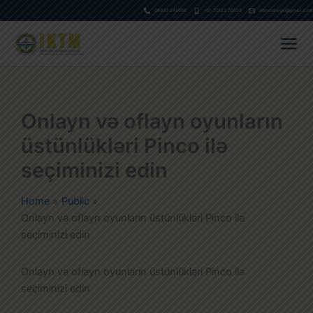
Skip
04933 242088
+91 70123 20503
iktmcollege@gmail.com
to
content
Onlayn və oflayn oyunların
üstünlükləri Pinco ilə
seçiminizi edin
Home
Public
Onlayn və oflayn oyunların üstünlükləri Pinco ilə
seçiminizi edin
Onlayn və oflayn oyunların üstünlükləri Pinco ilə
seçiminizi edin