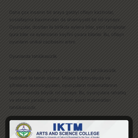
Daha çox insanın bir araya gəldiyi oflayn kazinolar,
sosiallaşma baxımından da əhəmiyyətli bir rol oynayır.
Oyunçular, dostları ilə birlikdə əylənə bilər, yeni tanışlıqlar
qura bilər və əyləncənin keyfini çıxara bilərlər. Bu, oflayn
oyunların unikal cazibəsini artırır.
Oyunlarda təhlükəsizlik
Onlayn oyunlar, oyunçular üçün bir sıra təhlükəsizlik
tədbirləri ilə təmin olunur. Müasir kriptovalyuta və
şifrələmə texnologiyaları, oyunçuların məlumatlarının
qorunmasında böyük rol oynayır. Bu, oyunçulara rahatlıq
və etimad yaradır, çünki onların şəxsi məlumatları
təhlükəsizdir.
Oflayn oyunlarda isə, fiziki təhlükəsizlik məsələləri daha
ön plandadır. Kazinolar, mühafizə sistemləri ilə təchiz
olunmuşdur ki, bu da oyunçuların etibarlı bir mühitdə