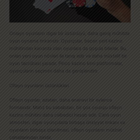
Onlayn oyunların digər bir üstünlüyü, daha geniş mühitdə
oyun oynama imkanıdır. Oyunçular, bəzən yerli kazino
mühitindən kənarda olan oyunlara da qoşula bilərlər. Bu,
onları yeni oyun növləri ilə tanış edir və daha müxtəlif bir
oyun təcrübəsi yaradır. Pinco kazino kimi platformalar,
oyunçuların seçimini daha da genişləndirir.
Oflayn oyunların üstünlükləri
Oflayn oyunlar, adətən, daha ənənəvi bir əyləncə
formasıdır. Məhz bu səbəbdən, bir çox oyunçu oflayn
kazino mühitini daha cəlbedici hesab edir. Canlı oyun
atmosferi, digər oyunçularla birbaşa ünsiyyət imkanı və
oyunların birbaşa izlənilməsi, oflayn oyunların müsbət
cəhətlərindən biridir.