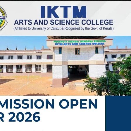
ten uhkapelaamiseen suhtaudutaan. Esimerkiksi Euroopassa on
a on myös voimakkaasti panostettu vastuulliseen pelaamise
minen voi olla täysin kiellettyä tai rajoitettua tiukasti usk
a uhkapelaaminen saa.
 vuosina yhä enemmän huomiota eri puolilla maailmaa. Eri kul
laamiseen liittyvät käytännöt ja ohjelmat ovat hyvin kehitty
usein vaikeaa luoda avoimia keskusteluja vastuullisesta pe
liset riskit ja miten hallita pelaamistaan.