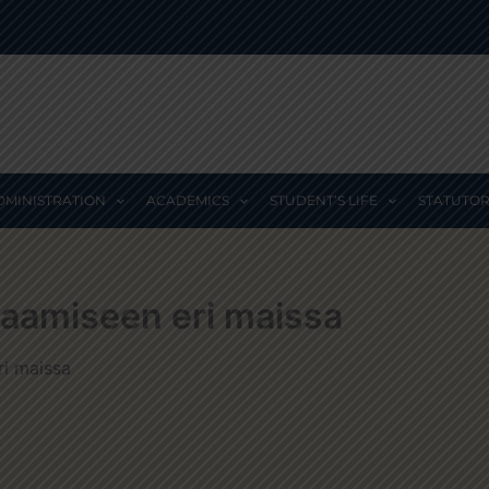
DMINISTRATION
ACADEMICS
STUDENT’S LIFE
STATUTOR
laamiseen eri maissa
ri maissa