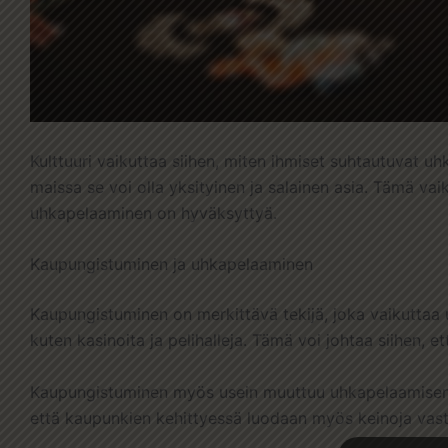
Kulttuuri vaikuttaa siihen, miten ihmiset suhtautuvat u
maissa se voi olla yksityinen ja salainen asia. Tämä va
uhkapelaaminen on hyväksyttyä.
Kaupungistuminen ja uhkapelaaminen
Kaupungistuminen on merkittävä tekijä, joka vaikutta
kuten kasinoita ja pelihalleja. Tämä voi johtaa siihen, e
Kaupungistuminen myös usein muuttuu uhkapelaamisen ym
että kaupunkien kehittyessä luodaan myös keinoja vastu