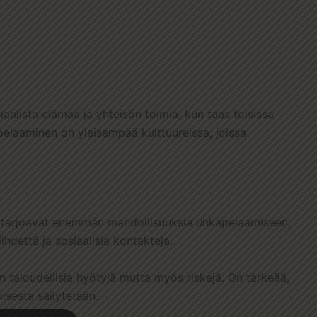
aalista elämää ja yhteisön toimia, kun taas toisissa
pelaaminen on yleisempää kulttuureissa, joissa
t tarjoavat enemmän mahdollisuuksia uhkapelaamiseen,
ihdettä ja sosiaalisia kontakteja.
taloudellisia hyötyjä mutta myös riskejä. On tärkeää,
sesta säilytetään.