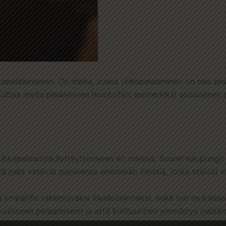
hkapelaamiseen. On maita, joissa uhkapelaaminen on osa sosi
ikuttaa myös pelaamisen muotoihin; esimerkiksi sosiaalinen 
a uhkapelaamiskäyttäytymiseen eri maissa. Suuret kaupungi
ttä pelit vetävät puoleensa enemmän ihmisiä, jotka etsivät vi
pärille rakentuvaksi liiketoiminnaksi, mikä tuo mukanaan 
ulliseen pelaamiseen ja että kulttuurinen ymmärrys pelaami