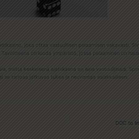
ttikasino, joka ottaa vastuullisen pelaamisen vakavasti. Sivu
. Tavoitteena on luoda ympäristö, jossa pelaaminen on haus
sia, mutta keskeisenä ajatuksena on aina vastuullisuus. Spi
ksi se tarjoaa jatkuvaa tukea ja neuvontaa asiakkailleen.