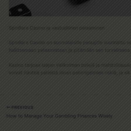
SpinBara Casino ja vastuullinen pelaaminen
SpinBara Casino on suomalaisille pelaajille suunnattu ne
hallitsemaan pelaamistaan ja pitämään sen turvallisena
Kasino tarjoaa laajan valikoiman pelejä ja mahdollisuuk
voivat nauttia peleistä ilman peliongelmien riskiä, ja si
PREVIOUS
How to Manage Your Gambling Finances Wisely