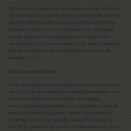
Det finns även berättelser om spelare som har återfunnit
sin självkänsla och självförtroende genom spel. Genom
att delta i tävlingar eller vinna priser har vissa funnit en
känsla av prestation och gemenskap som de tidigare
saknat. Dessa positiva upplevelser kan leda till nya
vänskapsband och en mer aktiv livsstil, vilket ytterligare
belyser hur spel kan ha en djupgående inverkan på
individens liv.
Berömda spelberättelser
En av de mest kända berättelserna inom spelens värld är
den om Chris Moneymaker, en amatörpokerspelare som
vann World Series of Poker 2003. Hans seger
revolutionerade pokervärlden och inspirerade tusentals
andra att försöka sina luckor i spelet. Moneymakers
berättelse visar hur en enskild spelares framgång kan
leda till en global trend, där fler och fler människor söker