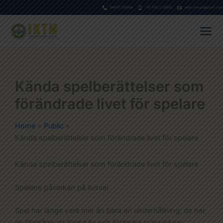
Skip
04933 242088
+91 70123 20503
iktmcollege@gmail.com
to
content
Kända spelberättelser som
förändrade livet för spelare
Home
Public
Kända spelberättelser som förändrade livet för spelare
Kända spelberättelser som förändrade livet för spelare
Spelens påverkan på livsval
Spel har länge varit mer än bara en underhållning; de har
en förmåga att forma liv och förändra människors