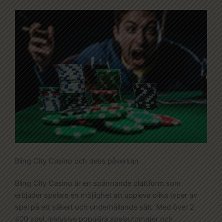
Bling City Casino och dess påverkan
Bling City Casino är en spännande plattform som
erbjuder spelare en möjlighet att uppleva olika typer av
spel på ett säkert och underhållande sätt. Med över 2
400 spel, inklusive populära spelautomater och