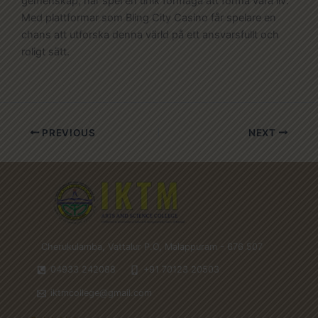
gemenskap, har spel en unik förmåga att forma våra liv.
Med plattformar som Bling City Casino får spelare en
chans att utforska denna värld på ett ansvarsfullt och
roligt sätt.
PREVIOUS
NEXT
Cherukulamba, Vattalur P.O, Malappuram - 676 507
04933 242088
+91 70123 20503
iktmcollege@gmail.com