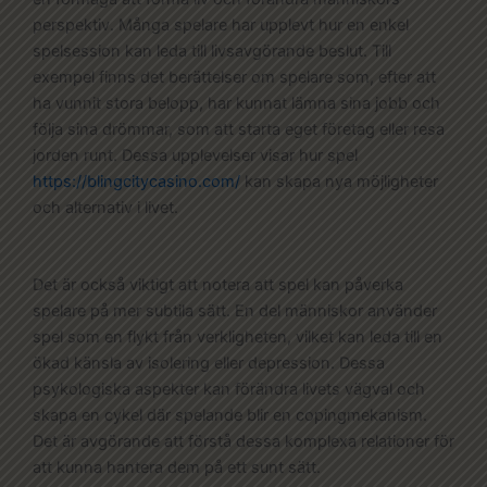
perspektiv. Många spelare har upplevt hur en enkel
spelsession kan leda till livsavgörande beslut. Till
exempel finns det berättelser om spelare som, efter att
ha vunnit stora belopp, har kunnat lämna sina jobb och
följa sina drömmar, som att starta eget företag eller resa
jorden runt. Dessa upplevelser visar hur spel
https://blingcitycasino.com/
kan skapa nya möjligheter
och alternativ i livet.
Det är också viktigt att notera att spel kan påverka
spelare på mer subtila sätt. En del människor använder
spel som en flykt från verkligheten, vilket kan leda till en
ökad känsla av isolering eller depression. Dessa
psykologiska aspekter kan förändra livets vägval och
skapa en cykel där spelande blir en copingmekanism.
Det är avgörande att förstå dessa komplexa relationer för
att kunna hantera dem på ett sunt sätt.