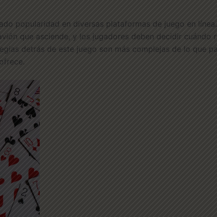
o popularidad en diversas plataformas de juego en línea. S
avión que asciende, y los jugadores deben decidir cuándo r
rategias detrás de este juego son más complejas de lo que p
ofrece.