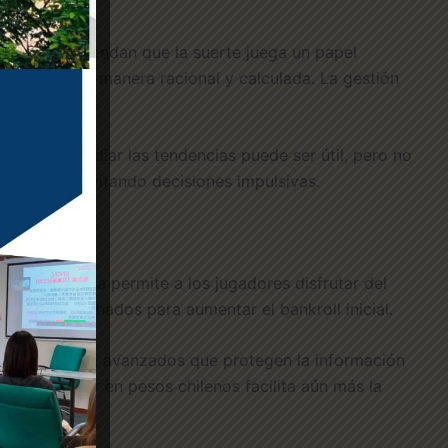
gadores comprendan que la suerte juega un papel
mpre jugar de manera racional y calculada. La gestión
atorio. Estudiar las tendencias puede ser útil, pero no
abeza fría y evitando decisiones impulsivas.
ar desde casa permite a los jugadores disfrutar del
er aprovechados para aumentar el bankroll inicial.
de encriptación avanzados que protegen la información
idad de jugar en pesos chilenos facilita aún más la