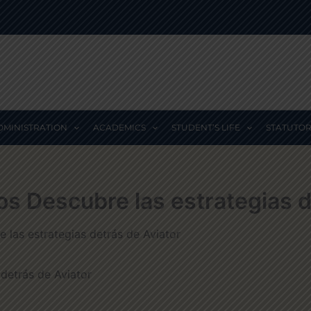
DMINISTRATION
ACADEMICS
STUDENT’S LIFE
STATUTOR
s Descubre las estrategias d
 las estrategias detrás de Aviator
detrás de Aviator