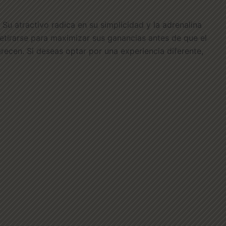
u atractivo radica en su simplicidad y la adrenalina
etirarse para maximizar sus ganancias antes de que el
arecen. Si deseas optar por una experiencia diferente,