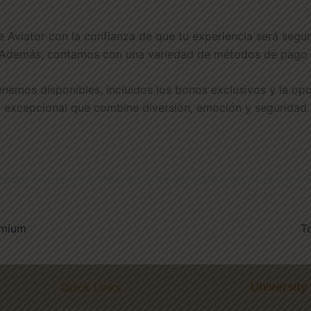
e Aviator con la confianza de que tu experiencia será seg
. Además, contamos con una variedad de métodos de pago loc
enemos disponibles, incluidos los bonos exclusivos y la opc
o excepcional que combine diversión, emoción y seguridad. 
emium
T
University
Quick Links