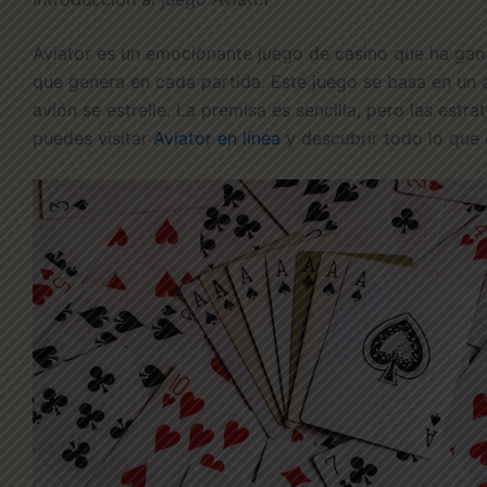
Aviator es un emocionante juego de casino que ha ganad
que genera en cada partida. Este juego se basa en un 
avión se estrelle. La premisa es sencilla, pero las est
puedes visitar
Aviator en línea
y descubrir todo lo que 