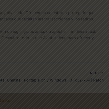
ura y divertida. Ofrecemos un entorno protegido que
ales que facilitan las transacciones y los retiros.
ión de jugar gratis antes de apostar con dinero real.
¡Descubre todo lo que Aviator tiene para ofrecer y
NEXT
otal Uninstall Portable only Windows 10 [x32-x64] Patch
 Links