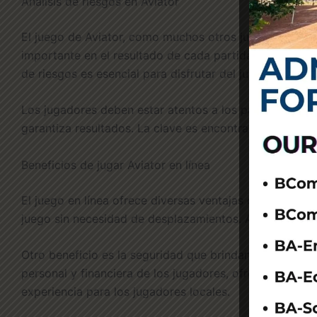
Análisis de riesgos en Aviator
El juego de Aviator, como muchos otros juegos de azar,
importante en el resultado de cada partida. Por lo tan
de riesgos es esencial para disfrutar del juego sin co
Los jugadores deben estar atentos a los patrones del j
garantiza resultados. La clave es encontrar un equilibri
Beneficios de jugar Aviator en línea
El juego en línea ofrece diversas ventajas que enriquec
juego sin necesidad de desplazamientos. Además, much
Otro beneficio es la seguridad que brindan las plataf
personal y financiera de los jugadores, ofreciendo un e
experiencia para los jugadores locales.