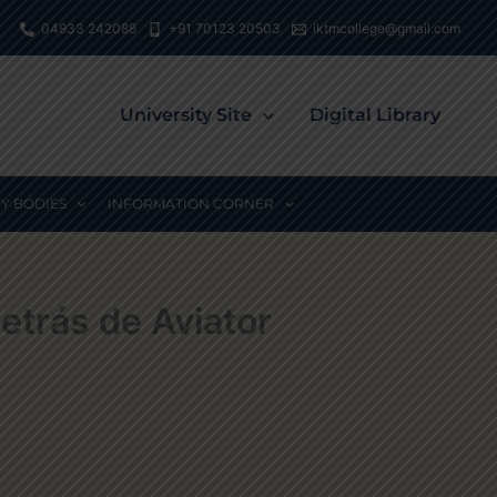
04933 242088
+91 70123 20503
iktmcollege@gmail.com
University Site
Digital Library
Y BODIES
INFORMATION CORNER
etrás de Aviator