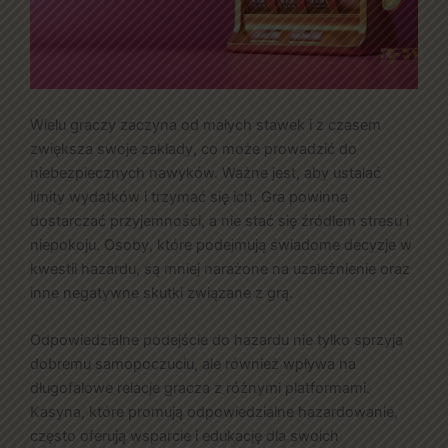
Wielu graczy zaczyna od małych stawek i z czasem
zwiększa swoje zakłady, co może prowadzić do
niebezpiecznych nawyków. Ważne jest, aby ustalać
limity wydatków i trzymać się ich. Gra powinna
dostarczać przyjemności, a nie stać się źródłem stresu i
niepokoju. Osoby, które podejmują świadome decyzje w
kwestii hazardu, są mniej narażone na uzależnienie oraz
inne negatywne skutki związane z grą.
Odpowiedzialne podejście do hazardu nie tylko sprzyja
dobremu samopoczuciu, ale również wpływa na
długofalowe relacje gracza z różnymi platformami.
Kasyna, które promują odpowiedzialne hazardowanie,
często oferują wsparcie i edukację dla swoich