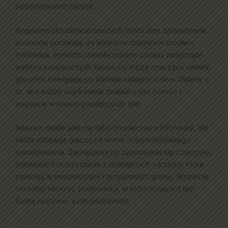
podejmowanie decyzji.
Regularne aktualizacje naszych treści oraz sprawdzone
promocje sprawiają, że jesteśmy rzetelnym źródłem
informacji. Ponadto, zamieszczamy porady dotyczące
wyboru bezpiecznych kasyn, co może znacząco ułatwić
graczom nawigację po świecie hazardu online. Dbamy o
to, aby każdy użytkownik znalazł u nas pomoc i
wsparcie w swoim podejściu do gier.
Naszym celem jest nie tylko dostarczanie informacji, ale
także edukacja graczy na temat odpowiedzialnego
hazardowania. Zachęcamy do zapoznania się z naszymi
materiałami i korzystania z dostępnych narzędzi, które
pomogą w bezpiecznym i przyjemnym graniu. Wspólnie
możemy tworzyć środowisko, w którym hazard jest
formą rozrywki, a nie problemem.