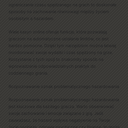
ograniczanie czasu spędzanego na grach to doskonałe
sposoby na zachowanie równowagi między życiem
osobistym a hazardem.
Wiele kasyn online oferuje funkcje, które pozwalają
graczom na automatyczne ustalanie limitów, co jest
bardzo pomocne. Dzięki tym narzędziom można łatwiej
monitorować swoje wydatki i czas spędzony na grze.
Korzystanie z tych opcji to znakomity sposób na
wprowadzenie odpowiedzialnych praktyk do
codziennego grania.
Rozpoznawanie oznak problematycznego hazardowania
Rozpoznawanie oznak problematycznego hazardowania
jest kluczowe dla każdego gracza. Warto obserwować
swoje zachowanie i emocje związane z grą. Jeśli
zauważasz, że hazard wpływa negatywnie na Twoje
życie osobiste, zdrowie psychiczne czy finanse, to może