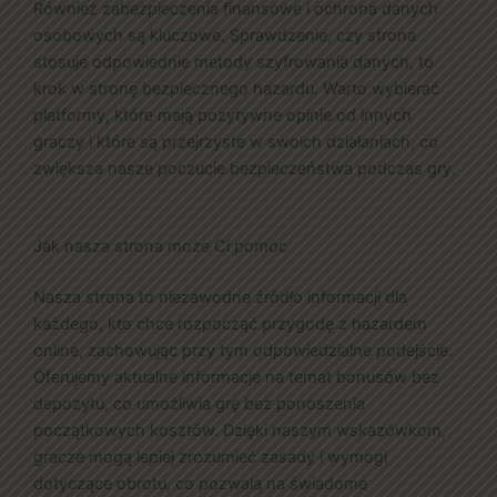
Również zabezpieczenia finansowe i ochrona danych
osobowych są kluczowe. Sprawdzenie, czy strona
stosuje odpowiednie metody szyfrowania danych, to
krok w stronę bezpiecznego hazardu. Warto wybierać
platformy, które mają pozytywne opinie od innych
graczy i które są przejrzyste w swoich działaniach, co
zwiększa nasze poczucie bezpieczeństwa podczas gry.
Jak nasza strona może Ci pomóc
Nasza strona to niezawodne źródło informacji dla
każdego, kto chce rozpocząć przygodę z hazardem
online, zachowując przy tym odpowiedzialne podejście.
Oferujemy aktualne informacje na temat bonusów bez
depozytu, co umożliwia grę bez ponoszenia
początkowych kosztów. Dzięki naszym wskazówkom,
gracze mogą lepiej zrozumieć zasady i wymogi
dotyczące obrotu, co pozwala na świadome