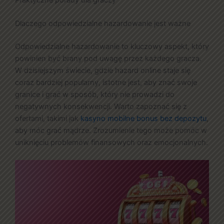
Dlaczego odpowiedzialne hazardowanie jest ważne
Odpowiedzialne hazardowanie to kluczowy aspekt, który
powinien być brany pod uwagę przez każdego gracza.
W dzisiejszym świecie, gdzie hazard online staje się
coraz bardziej popularny, istotne jest, aby znać swoje
granice i grać w sposób, który nie prowadzi do
negatywnych konsekwencji. Warto zapoznać się z
ofertami, takimi jak
kasyno mobilne bonus bez depozytu
,
aby móc grać mądrze. Zrozumienie tego może pomóc w
uniknięciu problemów finansowych oraz emocjonalnych.