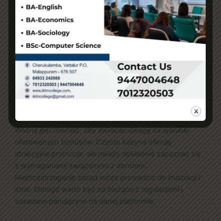
Wybór bezpiecznych i odpowiedzialnych platform do gry
Wybierając platformę do gry, warto zwrócić uwagę na jej
reputację i licencje. Sprawdzenie, czy kasyno jest
regulowane przez odpowiednie organy, może pomóc
uniknąć oszustw i niebezpiecznych sytuacji. Platformy,
które promują odpowiedzialne hazardowanie, często
posiadają specjalne sekcje poświęcone tej tematyce,
oferując porady oraz narzędzia pomocnicze.
Ważne jest również, aby zwracać uwagę na warunki
oferowanych bonusów. Często kasyna oferują
atrakcyjne promocje, ale należy dokładnie zapoznać się
z wymaganiami związanymi z obrotem.
Nieprzestrzeganie zasad może prowadzić do frustracji i
strat. Dlatego warto być na bieżąco z regulacjami i
zasadami panującymi na danej platformie.