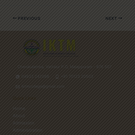
PREVIOUS
NEXT
Cherukulamba, Vattalur P.O, Malappuram - 676 507
04933 242088
+91 70123 20503
iktmcollege@gmail.com
Quick Links
Home
About
Admission
Administration