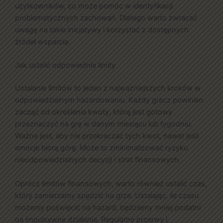
użytkowników, co może pomóc w identyfikacji
problematycznych zachowań. Dlatego warto zwracać
uwagę na takie inicjatywy i korzystać z dostępnych
źródeł wsparcia.
Jak ustalić odpowiednie limity
Ustalanie limitów to jeden z najważniejszych kroków w
odpowiedzialnym hazardowaniu. Każdy gracz powinien
zacząć od określenia kwoty, którą jest gotowy
przeznaczyć na grę w danym miesiącu lub tygodniu.
Ważne jest, aby nie przekraczać tych kwot, nawet jeśli
emocje biorą górę. Może to zminimalizować ryzyko
nieodpowiedzialnych decyzji i strat finansowych.
Oprócz limitów finansowych, warto również ustalić czas,
który zamierzamy spędzić na grze. Ustalając, ile czasu
możemy poświęcić na hazard, będziemy mniej podatni
na impulsywne działania. Regularne przerwy i