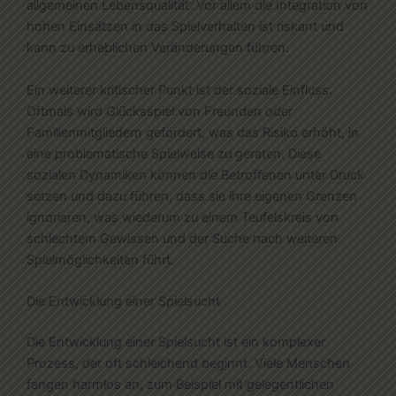
allgemeinen Lebensqualität. Vor allem die Integration von
hohen Einsätzen in das Spielverhalten ist riskant und
kann zu erheblichen Veränderungen führen.
Ein weiterer kritischer Punkt ist der soziale Einfluss.
Oftmals wird Glücksspiel von Freunden oder
Familienmitgliedern gefördert, was das Risiko erhöht, in
eine problematische Spielweise zu geraten. Diese
sozialen Dynamiken können die Betroffenen unter Druck
setzen und dazu führen, dass sie ihre eigenen Grenzen
ignorieren, was wiederum zu einem Teufelskreis von
schlechtem Gewissen und der Suche nach weiteren
Spielmöglichkeiten führt.
Die Entwicklung einer Spielsucht
Die Entwicklung einer Spielsucht ist ein komplexer
Prozess, der oft schleichend beginnt. Viele Menschen
fangen harmlos an, zum Beispiel mit gelegentlichen