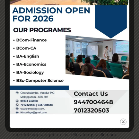
Bewältigung zu entwickeln. Dazu gehört unter anderem,
alternative Bewältigungsmechanismen zu finden und die
Ursachen für das Glücksspielverhalten zu identifizieren.
Die Integration in Selbsthilfegruppen kann ebenfalls eine
wertvolle Unterstützung bieten.
Prävention und Unterstützung für Betroffene
Präventionsmaßnahmen sind entscheidend, um die
negativen Auswirkungen von Glücksspiel auf die
psychische Gesundheit zu minimieren. Aufklärung über
die Risiken des Glücksspiels in Schulen und
Gemeinschaften kann dazu beitragen, das Bewusstsein
für mögliche Gefahren zu schärfen. Darüber hinaus
sollten Menschen, die regelmäßig spielen, ermutigt
werden, ihre Spielgewohnheiten zu hinterfragen und
gegebenenfalls Hilfe in Anspruch zu nehmen.
Unterstützungsangebote, wie Beratungsstellen und