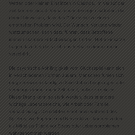
Wetten oder kleinen Einsätzen in Casinos. Im Verlauf der
Zeit können jedoch Verhaltensänderungen auftreten, die
darauf hinweisen, dass das Glücksspiel zu einem
ernsthaften Problem wird. Der Wunsch, Verluste wieder
wettzumachen, kann dazu führen, dass Betroffene
immer riskantere Entscheidungen treffen. Hohe Einsätze
tragen dazu bei, dass sich das Verhalten immer mehr
verschärft.
Die psychische Abhängigkeit vom Glücksspiel kann sich
in verschiedenen Formen äußern. Menschen fühlen sich
möglicherweise ständig zu Spielstätten hingezogen oder
verbringen immer mehr Zeit damit, online zu spielen.
Dieser Drang kann so stark werden, dass er andere
wichtige Lebensbereiche, wie Arbeit oder Familie,
vernachlässigt. Die erlebten Emotionen während des
Spielens, wie Euphorie und Nervenkitzel, können zudem
als Mittel zur Flucht vor Stress oder Lebensproblemen
wahrgenommen werden.