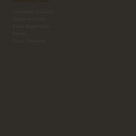
University Links
University of Calicut
Students Portal
Exam Registration
Results
Exam Timetable