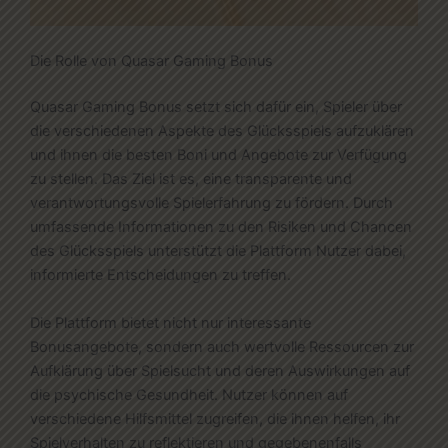
Die Rolle von Quasar Gaming Bonus
Quasar Gaming Bonus setzt sich dafür ein, Spieler über
die verschiedenen Aspekte des Glücksspiels aufzuklären
und ihnen die besten Boni und Angebote zur Verfügung
zu stellen. Das Ziel ist es, eine transparente und
verantwortungsvolle Spielerfahrung zu fördern. Durch
umfassende Informationen zu den Risiken und Chancen
des Glücksspiels unterstützt die Plattform Nutzer dabei,
informierte Entscheidungen zu treffen.
Die Plattform bietet nicht nur interessante
Bonusangebote, sondern auch wertvolle Ressourcen zur
Aufklärung über Spielsucht und deren Auswirkungen auf
die psychische Gesundheit. Nutzer können auf
verschiedene Hilfsmittel zugreifen, die ihnen helfen, ihr
Spielverhalten zu reflektieren und gegebenenfalls