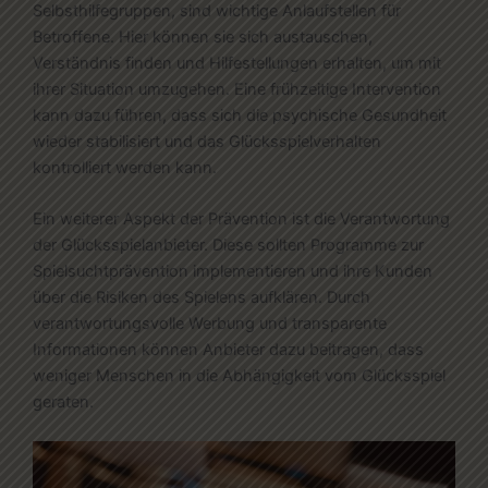
Selbsthilfegruppen, sind wichtige Anlaufstellen für
Betroffene. Hier können sie sich austauschen,
Verständnis finden und Hilfestellungen erhalten, um mit
ihrer Situation umzugehen. Eine frühzeitige Intervention
kann dazu führen, dass sich die psychische Gesundheit
wieder stabilisiert und das Glücksspielverhalten
kontrolliert werden kann.
Ein weiterer Aspekt der Prävention ist die Verantwortung
der Glücksspielanbieter. Diese sollten Programme zur
Spielsuchtprävention implementieren und ihre Kunden
über die Risiken des Spielens aufklären. Durch
verantwortungsvolle Werbung und transparente
Informationen können Anbieter dazu beitragen, dass
weniger Menschen in die Abhängigkeit vom Glücksspiel
geraten.