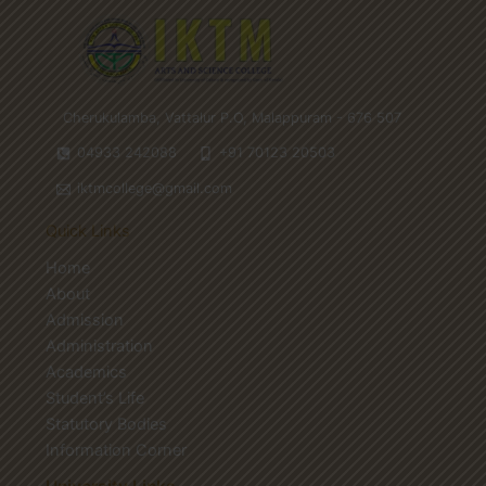
Cherukulamba, Vattalur P.O, Malappuram - 676 507
04933 242088
+91 70123 20503
iktmcollege@gmail.com
Quick Links
Home
About
Admission
Administration
Academics
Student’s Life
Statutory Bodies
Information Corner