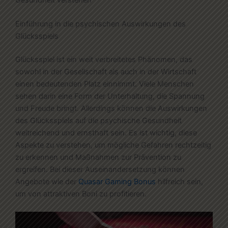
Einführung in die psychischen Auswirkungen des
Glücksspiels
Glücksspiel ist ein weit verbreitetes Phänomen, das
sowohl in der Gesellschaft als auch in der Wirtschaft
einen bedeutenden Platz einnimmt. Viele Menschen
sehen darin eine Form der Unterhaltung, die Spannung
und Freude bringt. Allerdings können die Auswirkungen
des Glücksspiels auf die psychische Gesundheit
weitreichend und ernsthaft sein. Es ist wichtig, diese
Aspekte zu verstehen, um mögliche Gefahren rechtzeitig
zu erkennen und Maßnahmen zur Prävention zu
ergreifen. Bei dieser Auseinandersetzung können
Angebote wie der
Quasar Gaming Bonus
hilfreich sein,
um von attraktiven Boni zu profitieren.