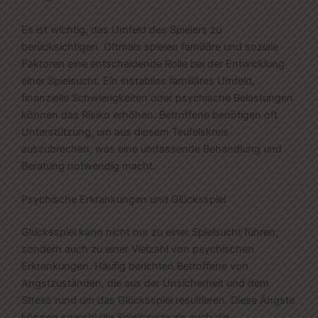
Es ist wichtig, das Umfeld des Spielers zu
berücksichtigen. Oftmals spielen familiäre und soziale
Faktoren eine entscheidende Rolle bei der Entwicklung
einer Spielsucht. Ein instabiles familiäres Umfeld,
finanzielle Schwierigkeiten oder psychische Belastungen
können das Risiko erhöhen. Betroffene benötigen oft
Unterstützung, um aus diesem Teufelskreis
auszubrechen, was eine umfassende Behandlung und
Beratung notwendig macht.
Psychische Erkrankungen und Glücksspiel
Glücksspiel kann nicht nur zu einer Spielsucht führen,
sondern auch zu einer Vielzahl von psychischen
Erkrankungen. Häufig berichten Betroffene von
Angstzuständen, die aus der Unsicherheit und dem
Stress rund um das Glücksspiel resultieren. Diese Ängste
können sowohl die Spielfreude als auch die