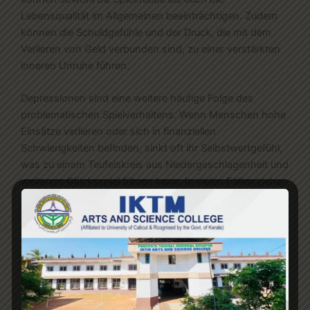
Lebensqualität im Allgemeinen beeinträchtigen. Zudem
können die Schuldgefühle und der Druck, die mit dem
Verlieren von Geld verbunden sind, zu einer verstärkten
inneren Unruhe führen.
Depressionen sind eine weitere häufige Folge des
problematischen Spielverhaltens. Wenn Menschen hohe
Einsätze verlieren oder sich in finanziellen
Schwierigkeiten befinden, sinkt oft ihr Selbstwertgefühl,
was zu einem Teufelskreis aus Niedergeschlagenheit und
weiterem Glücksspiel führen kann. In vielen Fällen ziehen
sich Betroffene sozial zurück, was die Symptome der
Depression verstärken kann.
Der Umgang mit psychischen Erkrankungen im
Zusammenhang mit Glücksspiel erfordert ein
ganzheitliches Konzept. Therapeuten und Psychologen
arbeiten oft mit Betroffenen, um Strategien zur