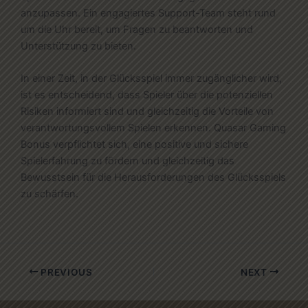
anzupassen. Ein engagiertes Support-Team steht rund
um die Uhr bereit, um Fragen zu beantworten und
Unterstützung zu bieten.
In einer Zeit, in der Glücksspiel immer zugänglicher wird,
ist es entscheidend, dass Spieler über die potenziellen
Risiken informiert sind und gleichzeitig die Vorteile von
verantwortungsvollem Spielen erkennen. Quasar Gaming
Bonus verpflichtet sich, eine positive und sichere
Spielerfahrung zu fördern und gleichzeitig das
Bewusstsein für die Herausforderungen des Glücksspiels
zu schärfen.
PREVIOUS
NEXT