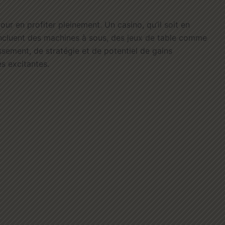
r en profiter pleinement. Un casino, qu’il soit en
x incluent des machines à sous, des jeux de table comme
issement, de stratégie et de potentiel de gains
s excitantes.