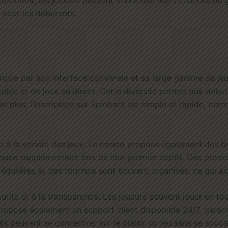
 pour les débutants.
ingue par son interface conviviale et sa large gamme de jeux
table et de jeux en direct. Cette diversité permet aux débu
e plus, l’inscription sur Spinbara est simple et rapide, p
nt à la variété des jeux. Le casino propose également des
uce supplémentaire lors de leur premier dépôt. Ces promot
égulières et des tournois sont souvent organisés, ce qui ajo
urité et à la transparence. Les joueurs peuvent jouer en to
propose également un support client disponible 24/7, garan
ils peuvent se concentrer sur le plaisir du jeu sans se soucie