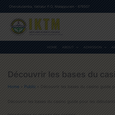
Skip
Cherukulamba, Vattalur P.O, Malappuram - 676507
to
content
HOME
ABOUT
ADMISSION
A
Découvrir les bases du cas
Home
Public
Découvrir les bases du casino guide p
Découvrir les bases du casino guide pour les débutant
Introduction au monde des casinos