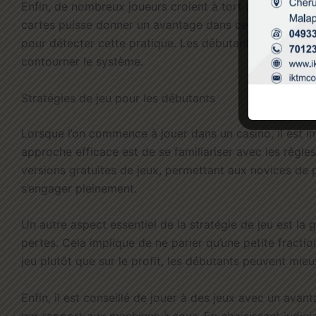
Enfin, de nombreux joueurs croient à tort qu’ils peuve
cartes puisse donner un avantage dans certaines situat
pour détecter cette pratique. Les débutants doivent d
contourner le système.
Stratégies de jeu pour les débutants
Lorsque l’on commence à jouer dans un casino, il est i
approche efficace est de se familiariser avec les règl
versions gratuites de jeux, permettant aux novices de 
s’engager pleinement.
Un autre aspect essentiel de la stratégie de jeu est la
pertes. Cela implique de ne parier qu’une petite fracti
jeu plutôt que sur le profit, les débutants peuvent mie
Enfin, il est conseillé de jouer à des jeux avec un ava
par rapport aux machines à sous. En choisissant judici