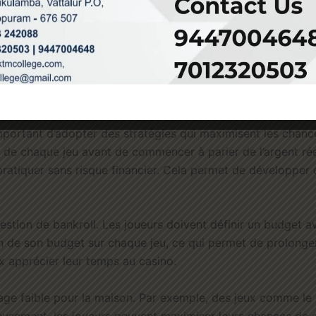
nt “compter” les cartes dans des jeux comme le blackjack po
ions, il nécessite beaucoup de pratique et de concentratio
onc se concentrer sur l’apprentissage des règles et des st
mportant d’adopter des stratégies qui maximisent les chanc
es de chaque jeu avant de commencer à parier de l’argent r
pratiquer sans risque financier. Cela permet de développer
 gestion de bankroll. Les joueurs doivent définir un budget
on de son budget sur chaque jeu, ce qui permet de prolonger 
ux apprécier leur temps au casino.
ntage faible pour la maison. Par exemple, des jeux comme le 
eusement, les joueurs peuvent maximiser leurs chances de g