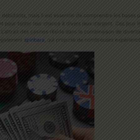
ébutants, mais il est essentiel de comprendre les bases pou
ent pour tenter leur chance à divers jeux d’argent. Ces jeu
s. L’attrait des casinos réside dans la combinaison de divert
 également
spinbara
, qui propose de nombreuses expérience