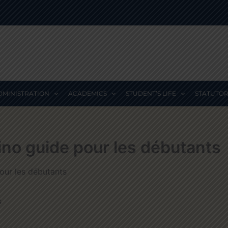
DMINISTRATION
ACADEMICS
STUDENT’S LIFE
STATUTOR
ino guide pour les débutants
our les débutants
s