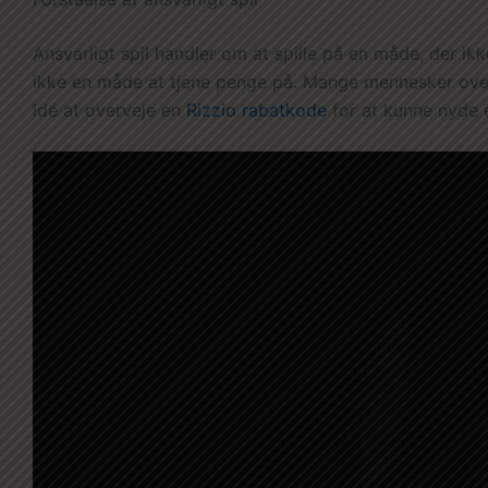
Ansvarligt spil handler om at spille på en måde, der ikk
ikke en måde at tjene penge på. Mange mennesker over
idé at overveje en
Rizzio rabatkode
for at kunne nyde e