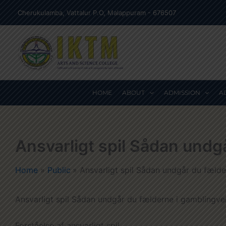
Skip
Cherukulamba, Vattalur P.O, Malappuram - 676507
to
content
HOME
ABOUT
ADMISSION
A
Ansvarligt spil Sådan und
Home
Public
Ansvarligt spil Sådan undgår du fæld
Ansvarligt spil Sådan undgår du fælderne i gamblingv
Forståelse af ansvarligt spil