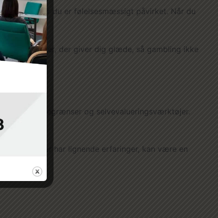
ikke spille, når du er følelsesmæssigt påvirket. Når du
ller aktiviteter, der giver dig glæde, så gambling ikke
tøjer som spillegrænser og selvevalueringsværktøjer.
 med andre, der har lignende erfaringer, kan være en