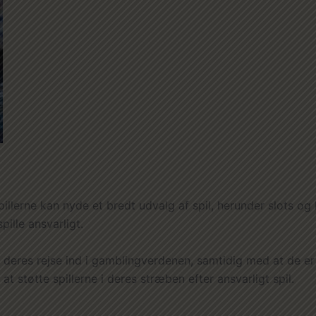
llerne kan nyde et bredt udvalg af spil, herunder slots og li
pille ansvarligt.
deres rejse ind i gamblingverdenen, samtidig med at de er
at støtte spillerne i deres stræben efter ansvarligt spil.