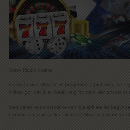
Oplev Rizzio Casino
Rizzio Casino tilbyder en brugervenlig platform, hvor spi
hvilket gør det til et ideelt valg for dem, der ønsker at s
Med deres velkomstpakke kan nye spillere let begynde 
fremmer en sund spillepraksis og tilbyder ressourcer til 