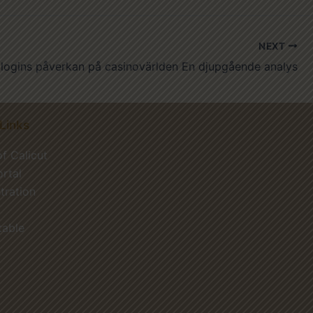
NEXT
logins påverkan på casinovärlden En djupgående analys
 Links
of Calicut
rtal
tration
table