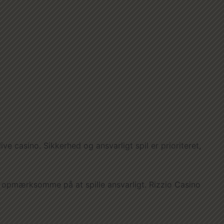
ve casino. Sikkerhed og ansvarligt spil er prioriteret,
 opmærksomme på at spille ansvarligt. Rizzio Casino