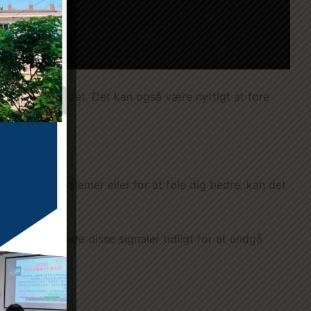
 hold dig til det. Det kan også være nyttigt at føre
at undgå problemer eller for at føle dig bedre, kan det
tigt at anerkende disse signaler tidligt for at undgå