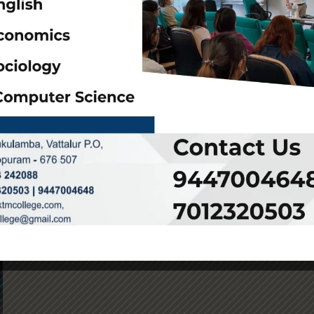
el i din spilleoplevelse. Dette inkluderer at tage pauser og 
 dit budget og dine grænser.
kke kun fokusere på gambling. Engager dig i andre hobbyer e
r at spille ansvarligt. Online platforme tilbyder ofte værk
spil og sikre, at det forbliver en fornøjelse.
 hvis du føler, at dit spil er ved at tage overhånd. At tale