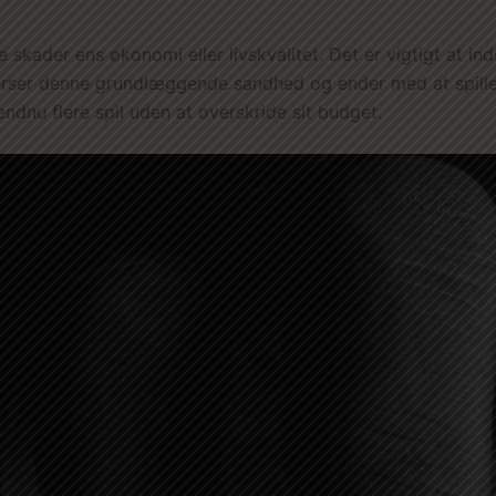
e skader ens økonomi eller livskvalitet. Det er vigtigt at i
ser denne grundlæggende sandhed og ender med at spille m
ndnu flere spil uden at overskride sit budget.