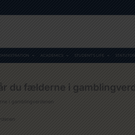
DMINISTRATION
ACADEMICS
STUDENT’S LIFE
STATUTOR
går du fælderne i gamblingve
erne i gamblingverdenen
erdenen